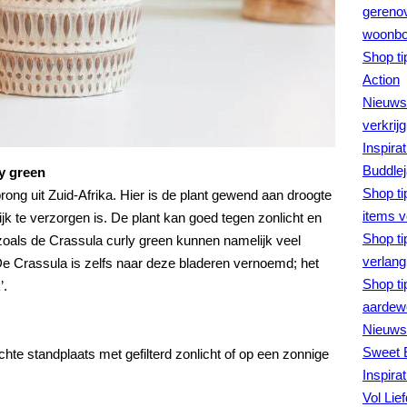
gerenov
woonboe
Shop ti
Action
Nieuws 
verkrij
Inspira
Buddlej
y green
Shop ti
ong uit Zuid-Afrika. Hier is de plant gewend aan droogte
items v
ijk te verzorgen is. De plant kan goed tegen zonlicht en
Shop ti
 zoals de Crassula curly green kunnen namelijk veel
verlangl
De Crassula is zelfs naar deze bladeren vernoemd; het
Shop ti
’.
aardew
Nieuws 
Sweet 
chte standplaats met gefilterd zonlicht of op een zonnige
Inspira
Vol Lie