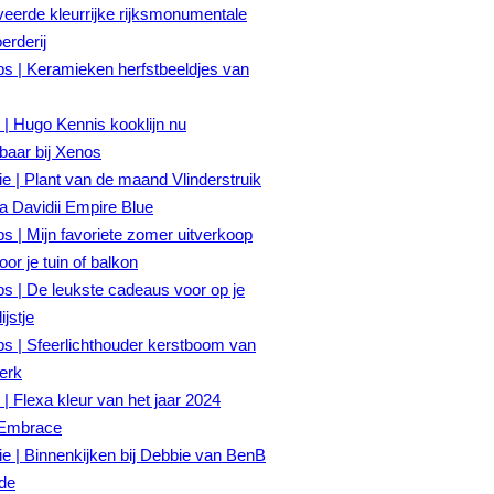
eerde kleurrijke rijksmonumentale
rderij
ps | Keramieken herfstbeeldjes van
| Hugo Kennis kooklijn nu
gbaar bij Xenos
tie | Plant van de maand Vlinderstruik
a Davidii Empire Blue
ps | Mijn favoriete zomer uitverkoop
oor je tuin of balkon
ps | De leukste cadeaus voor op je
ijstje
ps | Sfeerlichthouder kerstboom van
erk
| Flexa kleur van het jaar 2024
Embrace
tie | Binnenkijken bij Debbie van BenB
fde