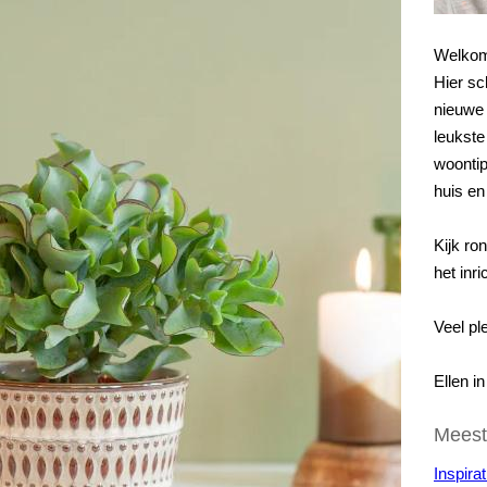
Welkom
Hier sc
nieuwe 
leukste 
woontip
huis en
Kijk ro
het inri
Veel ple
Ellen i
Meest
Inspirat