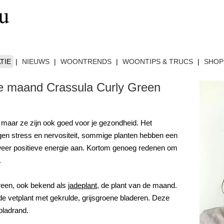
TIE
|
NIEUWS
|
WOONTRENDS
|
WOONTIPS & TRUCS
|
SHOP
 de maand Crassula Curly Green
s, maar ze zijn ook goed voor je gezondheid. Het
gen stress en nervositeit, sommige planten hebben een
t weer positieve energie aan. Kortom genoeg redenen om
.
reen, ook bekend als
jadeplant
, de plant van de maand.
de vetplant met gekrulde, grijsgroene bladeren. Deze
bladrand.