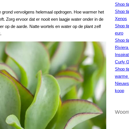
Shop ti
Shop ti
 de grond vervolgens helemaal opdrogen. Hoe warmer het
Xenos
ft. Zorg ervoor dat er nooit een laagje water onder in de
Shop ti
water op de aarde. Natte wortels en water op de plant zelf
euro
.
Shop ti
Riviera
Inspira
Curly 
Shop ti
warme 
Nieuws 
koop
Woont