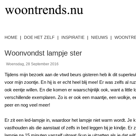
HOME
|
DOE HET ZELF
|
INSPIRATIE
|
NIEUWS
|
WOONTR
Woonvondst lampje ster
Woensdag, 28 September 2016
Tijdens mijn bezoek aan de vtwd beurs gisteren heb ik dit super
voor mijn zoontje. En hij is er echt heel blij mee! Er was zelfs al ruz
ook eentje willen. En die komen er waarschijnlijk ook, want a little
verschillende exemplaren. Zo is er ook een maantje, een wolkje, 
peer en nog veel meer!
Er zit een led-lampje in, waardoor het lampje niet warm wordt. Je
vasthouden als die aanstaat of zelfs in bed leggen bij je kindje. Er z
lampje na 15 minuten vanzelf uitgaat (kun je uitzetten als je dat wi