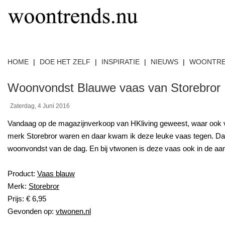
HOME
|
DOE HET ZELF
|
INSPIRATIE
|
NIEUWS
|
WOONTR
Woonvondst Blauwe vaas van Storebror
Zaterdag, 4 Juni 2016
Vandaag op de magazijnverkoop van HKliving geweest, waar ook v
merk Storebror waren en daar kwam ik deze leuke vaas tegen. 
woonvondst van de dag. En bij vtwonen is deze vaas ook in de aan
Product:
Vaas blauw
Merk:
Storebror
Prijs: € 6,95
Gevonden op:
vtwonen.nl