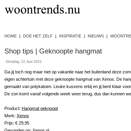
HOME
|
DOE HET ZELF
|
INSPIRATIE
|
NIEUWS
|
WOONTR
Shop tips | Geknoopte hangmat
Dinsdag, 22 Juni 2021
Ga jij toch nog maar niet op vakantie naar het buitenland deze zom
eigen achtertuin met deze geknoopte hangmat van Xenos. De han
gemaakt van polykatoen. Leuke kussens erbij en jij bent klaar voor 
De zon komt vanaf volgende week weer terug, dus dan kunnen we 
Product:
Hangmat geknoopt
Merk:
Xenos
Prijs: € 29,95
Gevonden op:
Xenos.nl