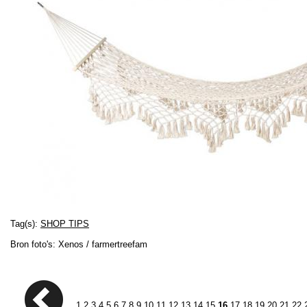
Tag(s):
SHOP TIPS
Bron foto's: Xenos / farmertreefam
1
2
3
4
5
6
7
8
9
10
11
12
13
14
15
16
17
18
19
20
21
22